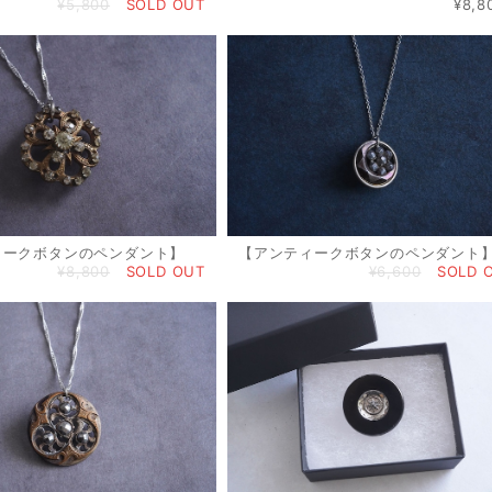
¥5,800
SOLD OUT
¥8,8
ィークボタンのペンダント】
【アンティークボタンのペンダント
¥8,800
SOLD OUT
¥6,600
SOLD 