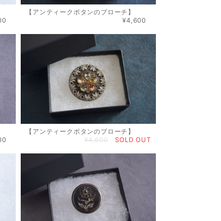
【アンティークボタンのブローチ】
00
¥4,600
】
【アンティークボタンのブローチ】
00
¥4,600
SOLD OUT