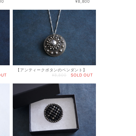
00
¥8,800
】
【アンティークボタンのペンダント】
OUT
¥8,800
SOLD OUT