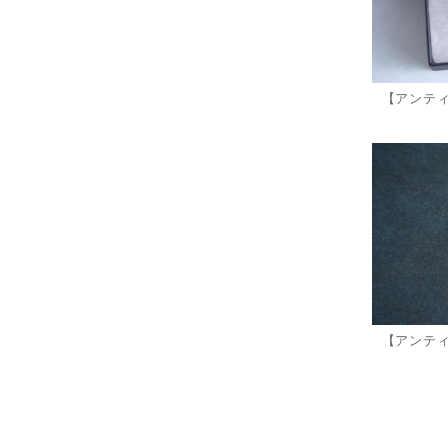
【アンテ
【アンテ