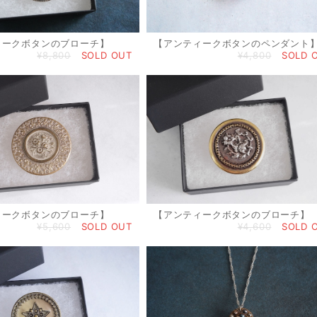
ィークボタンのブローチ】
【アンティークボタンのペンダント
¥8,800
SOLD OUT
¥4,800
SOLD 
ィークボタンのブローチ】
【アンティークボタンのブローチ】
¥5,600
SOLD OUT
¥4,600
SOLD 