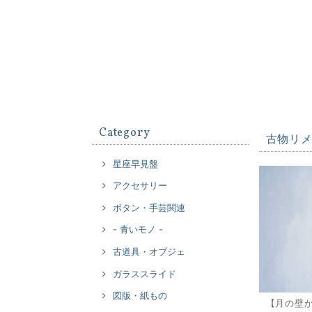
Category
古物リ
星座早見盤
アクセサリー
ボタン・手芸関連
- 青いモノ -
古道具・オブジェ
ガラススライド
図版・紙もの
【月の壁