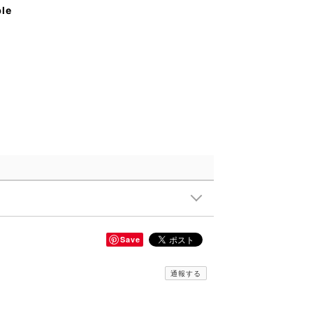
ble
Save
通報する