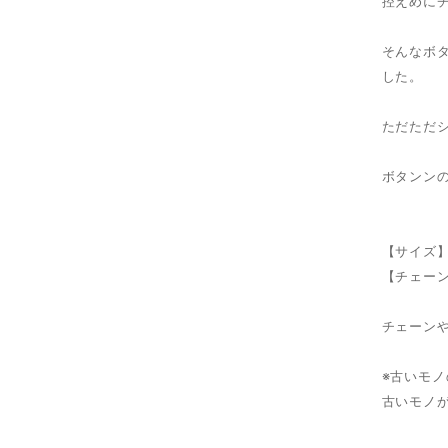
控えめに
そんなボ
した。
ただただ
ボタンン
【サイズ】
【チェーン
チェーン
※古いモ
古いモノ