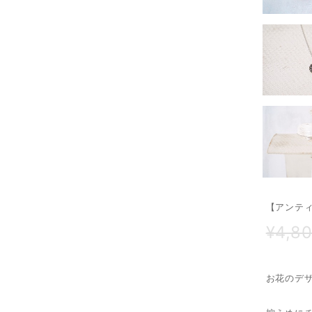
【アンテ
¥4,8
お花のデ