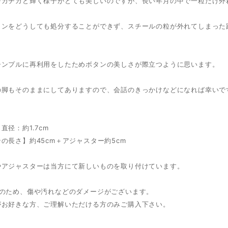
チカチカと輝く様子がとても美しいのですが、長い年月の中で一粒だけ外
タンをどうしても処分することができず、スチールの粒が外れてしまった
シンプルに再利用をしたためボタンの美しさが際立つように思います。
の脚もそのままにしてありますので、会話のきっかけなどになれば幸いです
直径：約1.7cm
の長さ】約45cm＋アジャスター約5cm
やアジャスターは当方にて新しいものを取り付けています。
ノのため、傷や汚れなどのダメージがございます。
がお好きな方、ご理解いただける方のみご購入下さい。