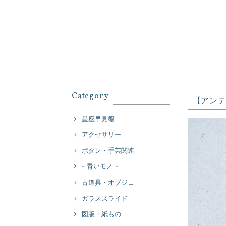
Category
【アン
星座早見盤
アクセサリー
ボタン・手芸関連
- 青いモノ -
古道具・オブジェ
ガラススライド
図版・紙もの