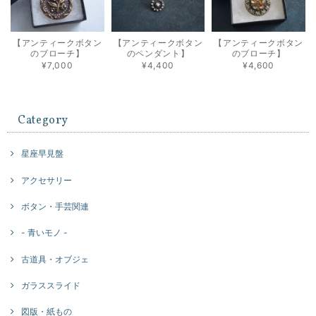
【アンティークボタン
【アンティークボタン
【アンティークボタン
のブローチ】
のペンダント】
のブローチ】
¥7,000
¥4,400
¥4,600
Category
星座早見盤
アクセサリー
ボタン・手芸関連
- 青いモノ -
古道具・オブジェ
ガラススライド
図版・紙もの