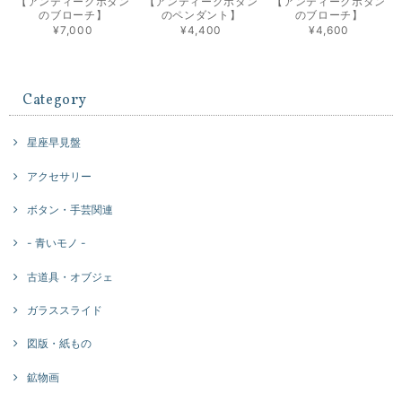
【アンティークボタン
【アンティークボタン
【アンティークボタン
のブローチ】
のペンダント】
のブローチ】
¥7,000
¥4,400
¥4,600
Category
星座早見盤
アクセサリー
ボタン・手芸関連
- 青いモノ -
古道具・オブジェ
ガラススライド
図版・紙もの
鉱物画