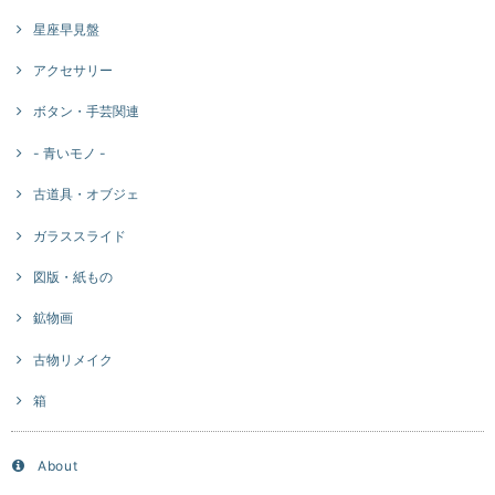
星座早見盤
アクセサリー
ボタン・手芸関連
- 青いモノ -
古道具・オブジェ
ガラススライド
図版・紙もの
鉱物画
古物リメイク
箱
About