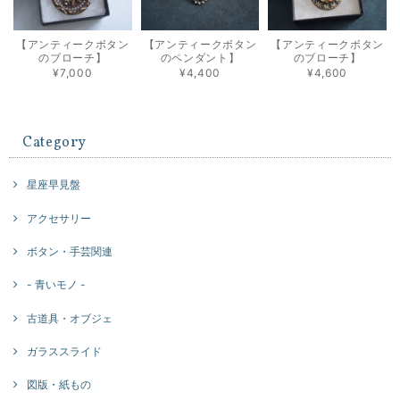
【アンティークボタン
【アンティークボタン
【アンティークボタン
のブローチ】
のペンダント】
のブローチ】
¥7,000
¥4,400
¥4,600
Category
星座早見盤
アクセサリー
ボタン・手芸関連
- 青いモノ -
古道具・オブジェ
ガラススライド
図版・紙もの