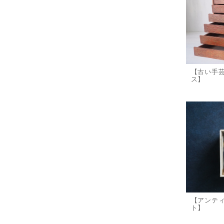
【古い手
ス】
【アンテ
ト】