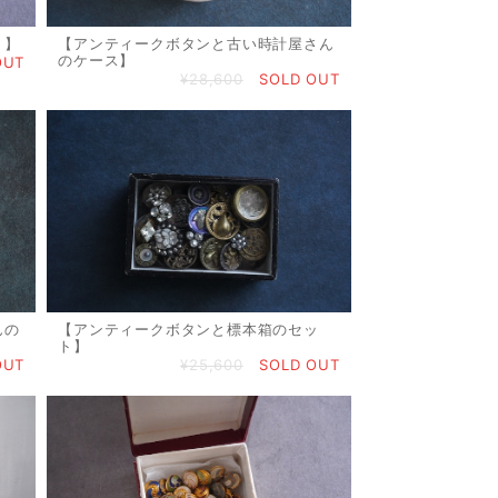
ト】
【アンティークボタンと古い時計屋さん
のケース】
OUT
¥28,600
SOLD OUT
んの
【アンティークボタンと標本箱のセッ
ト】
OUT
¥25,600
SOLD OUT