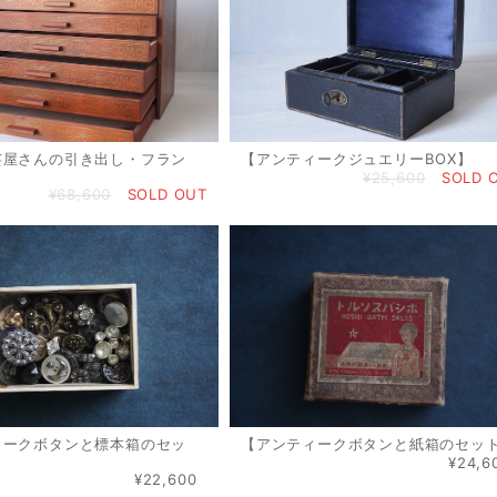
芸屋さんの引き出し・フラン
【アンティークジュエリーBOX】
¥25,600
SOLD 
¥68,600
SOLD OUT
ィークボタンと標本箱のセッ
【アンティークボタンと紙箱のセッ
¥24,6
¥22,600