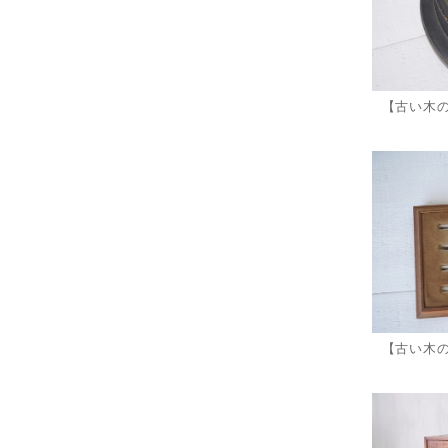
【古い木
【古い木