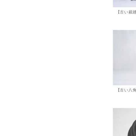
【古い裁
【古い八