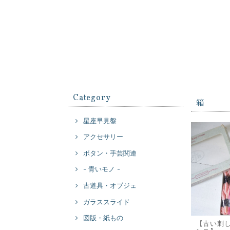
Category
箱
星座早見盤
アクセサリー
ボタン・手芸関連
- 青いモノ -
古道具・オブジェ
ガラススライド
図版・紙もの
【古い刺