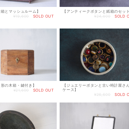
縫箱とマッシュルーム】
【アンティークボタンと紙箱のセッ
¥19,600
SOLD OUT
¥24,600
SOLD 
角形の木箱・鍵付き】
【ジュエリーボタンと古い時計屋さ
ケース】
¥21,600
SOLD OUT
¥26,600
SOLD 