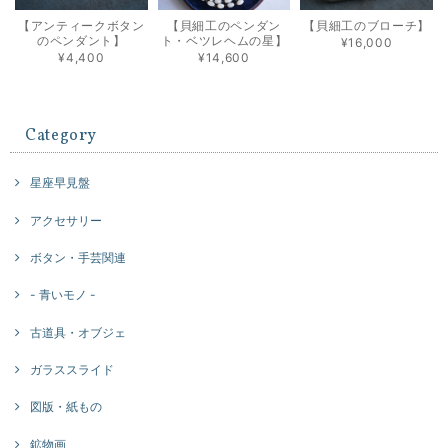
【アンティークボタン
【貝細工のペンダン
【貝細工のブローチ】
のペンダント】
ト・ベツレヘムの星】
¥16,000
¥4,400
¥14,600
Category
星座早見盤
アクセサリー
ボタン・手芸関連
- 青いモノ -
古道具・オブジェ
ガラススライド
図版・紙もの
鉱物画