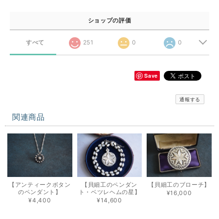
ショップの評価
すべて
251
0
0
Save
通報する
関連商品
【アンティークボタン
【貝細工のペンダン
【貝細工のブローチ】
のペンダント】
ト・ベツレヘムの星】
¥16,000
¥4,400
¥14,600