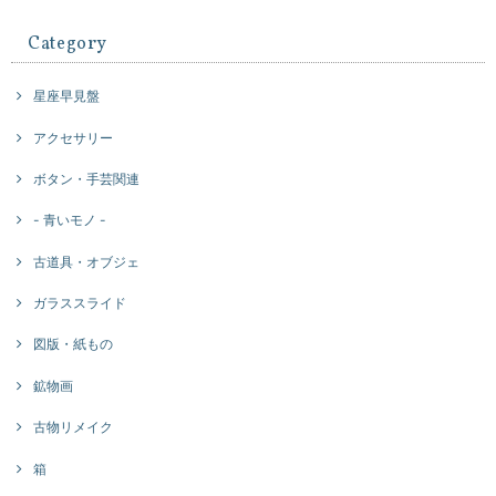
Category
星座早見盤
アクセサリー
ボタン・手芸関連
- 青いモノ -
古道具・オブジェ
ガラススライド
図版・紙もの
鉱物画
古物リメイク
箱