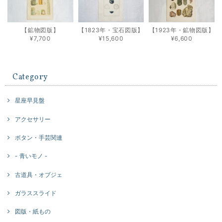
【鉱物図版】
【1823年・宝石図版】
【1923年・鉱物図版】
¥7,700
¥15,600
¥6,600
Category
星座早見盤
アクセサリー
ボタン・手芸関連
- 青いモノ -
古道具・オブジェ
ガラススライド
図版・紙もの