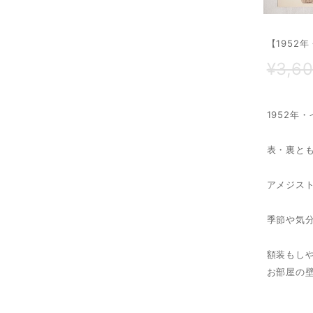
【1952年
¥3,6
1952年
表・裏と
アメジス
季節や気
額装もし
お部屋の