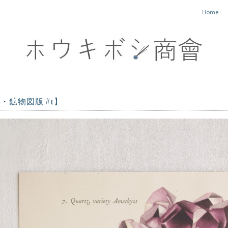
Home
年・鉱物図版 #1】