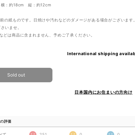
横：約18cm 縦：約12cm
以上前の紙ものです。日焼けや汚れなどのダメージがある場合がございます
下さいませ。
額などは商品に含まれません、予めご了承ください。
International shipping availa
Sold out
日本国内にお住まいの方向け
の評価
べて
251
0
0