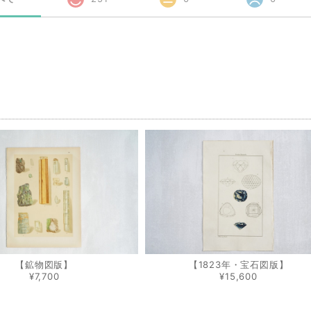
品
【鉱物図版】
【1823年・宝石図版】
¥7,700
¥15,600