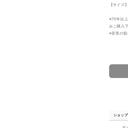
【サイズ】
※70年
みご購入
※背景の
ショップ
す