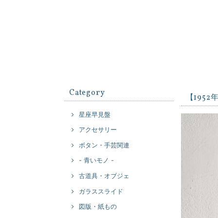
Category
【1952
星座早見盤
アクセサリー
ボタン・手芸関連
- 青いモノ -
古道具・オブジェ
ガラススライド
図版・紙もの