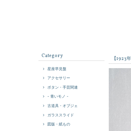
Category
【192
星座早見盤
アクセサリー
ボタン・手芸関連
- 青いモノ -
古道具・オブジェ
ガラススライド
図版・紙もの