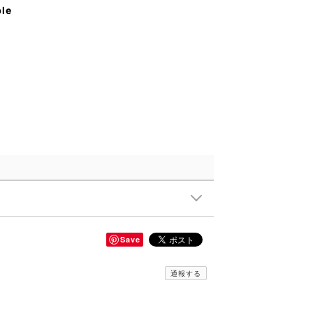
ble
Save
通報する