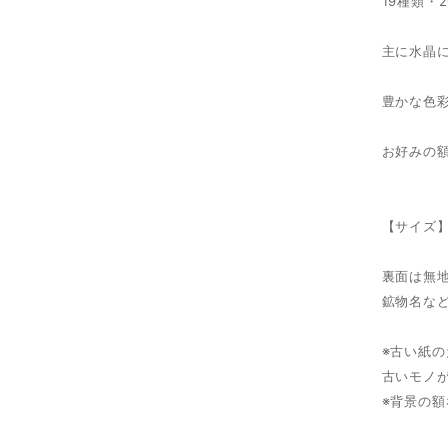
19種類・
主に水晶
豊かな色
お好みの
【サイズ】
裏面は無
鉱物名な
※古い紙
古いモノ
※背景の