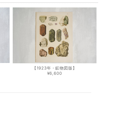
【1923年・鉱物図版】
¥6,600