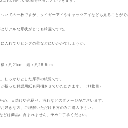
20点もの美しい鉱物を見ることができます。
についての一枚ですが、タイガーアイやキャッツアイなども見ることがで
彩とリアルな形状がとても綺麗ですね。
額に入れてリビングの壁などにいかがでしょうか。
横：約21cm 縦：約28.5cm
地、しっかりとした厚手の紙質です。
どが載った解説用紙も同梱させていただきます。（11枚目）
のため、日焼けや色褪せ、汚れなどのダメージがございます。
がお好きな方、ご理解いただける方のみご購入下さい。
額などは商品に含まれません、予めご了承ください。