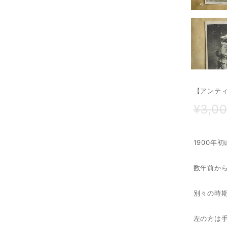
【アンテ
¥3,0
1900年
数年前か
別々の時
左の方は