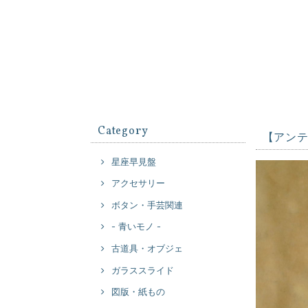
Category
【アンテ
星座早見盤
アクセサリー
ボタン・手芸関連
- 青いモノ -
古道具・オブジェ
ガラススライド
図版・紙もの