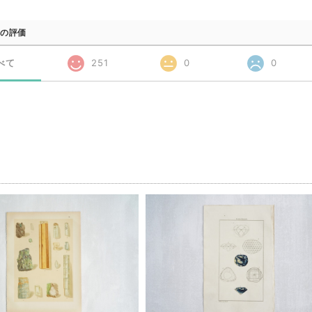
の評価
べて
251
0
0
品