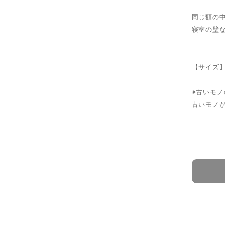
同じ額の
寝室の壁
【サイズ】
※古いモ
古いモノ