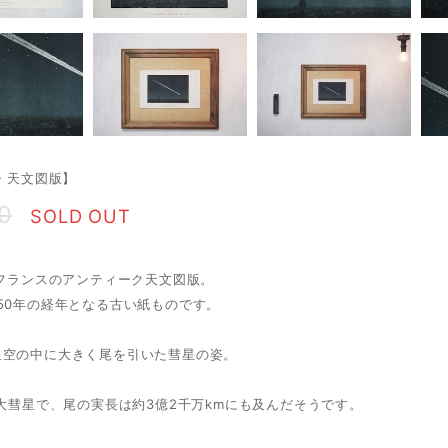
年・天文図版】
0
SOLD OUT
・フランスのアンティーク天文図版。
50年の経年となる古い紙ものです。
星空の中に大きく尾を引いた彗星の姿。
の大彗星で、尾の実長は約3億2千万kmにも及んだそうです。