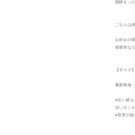
寝静まっ
こちらは
お好みの
就寝前な
【サイズ】
裏面無地
※古い紙
古いモノ
※背景の