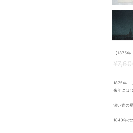
【1875
¥7,60
1875年
来年には1
深い青の
1843年