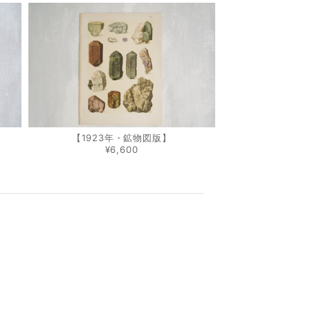
【1923年・鉱物図版】
¥6,600