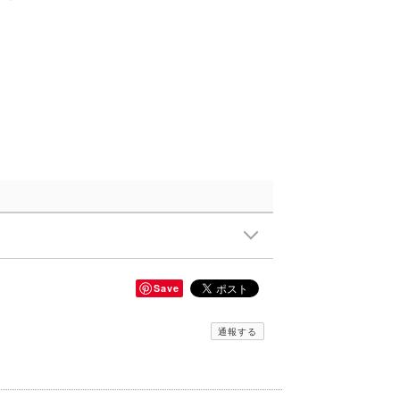
Save
通報する