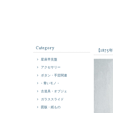
Category
【187
星座早見盤
アクセサリー
ボタン・手芸関連
- 青いモノ -
古道具・オブジェ
ガラススライド
図版・紙もの