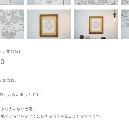
年・天文図版】
00
・天文図版。
経過した古い紙ものです。
大きな光を放つ太陽。
を地球が時間をかけて公転する様子を見ることができます。