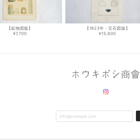
【鉱物図版】
【1823年・宝石図版】
¥7,700
¥15,600