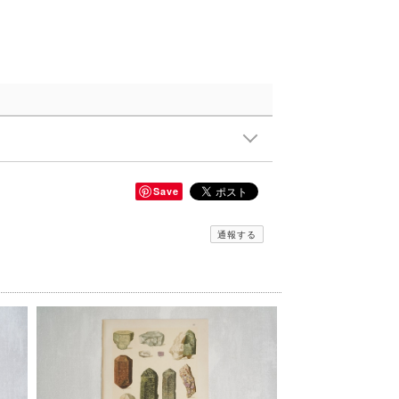
Save
通報する