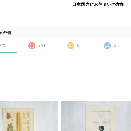
日本国内にお住まいの方向け
の評価
べて
251
0
0
品