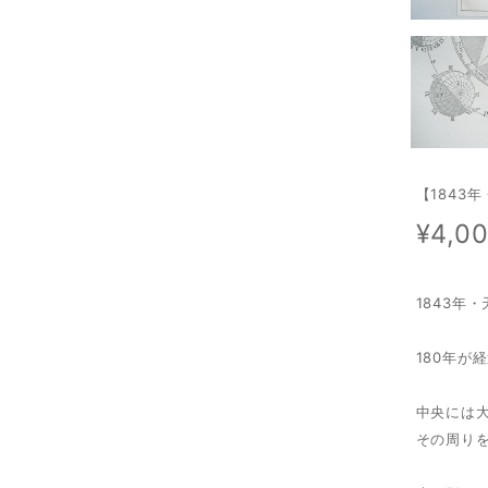
【1843
¥4,0
1843年
180年が
中央には
その周り