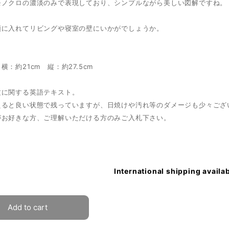
モノクロの濃淡のみで表現しており、シンプルながら美しい図解ですね。
額に入れてリビングや寝室の壁にいかがでしょうか。
横：約21cm 縦：約27.5cm
文に関する英語テキスト。
えると良い状態で残っていますが、日焼けや汚れ等のダメージも少々ござ
がお好きな方、ご理解いただける方のみご入札下さい。
International shipping availa
Add to cart