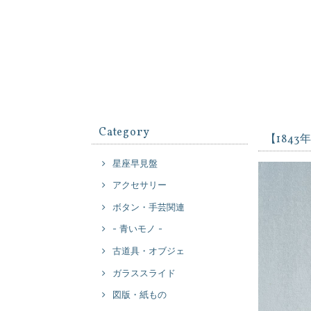
Category
【184
星座早見盤
アクセサリー
ボタン・手芸関連
- 青いモノ -
古道具・オブジェ
ガラススライド
図版・紙もの