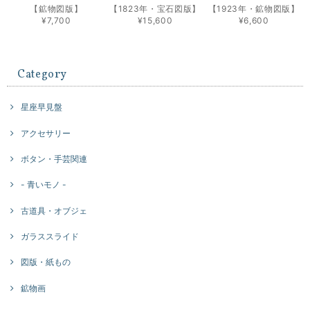
【鉱物図版】
【1823年・宝石図版】
【1923年・鉱物図版】
¥7,700
¥15,600
¥6,600
Category
星座早見盤
アクセサリー
ボタン・手芸関連
- 青いモノ -
古道具・オブジェ
ガラススライド
図版・紙もの
鉱物画