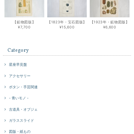
【鉱物図版】
【1823年・宝石図版】
【1923年・鉱物図版】
¥7,700
¥15,600
¥6,600
Category
星座早見盤
アクセサリー
ボタン・手芸関連
- 青いモノ -
古道具・オブジェ
ガラススライド
図版・紙もの