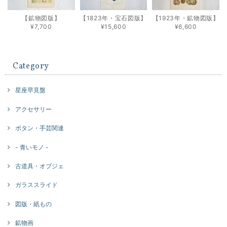
【鉱物図版】
【1823年・宝石図版】
【1923年・鉱物図版】
¥7,700
¥15,600
¥6,600
Category
星座早見盤
アクセサリー
ボタン・手芸関連
- 青いモノ -
古道具・オブジェ
ガラススライド
図版・紙もの
鉱物画