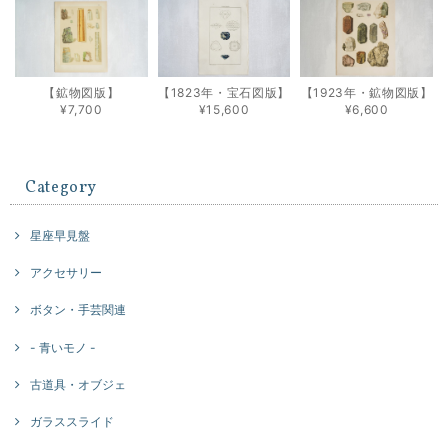
【鉱物図版】
【1823年・宝石図版】
【1923年・鉱物図版】
¥7,700
¥15,600
¥6,600
Category
星座早見盤
アクセサリー
ボタン・手芸関連
- 青いモノ -
古道具・オブジェ
ガラススライド