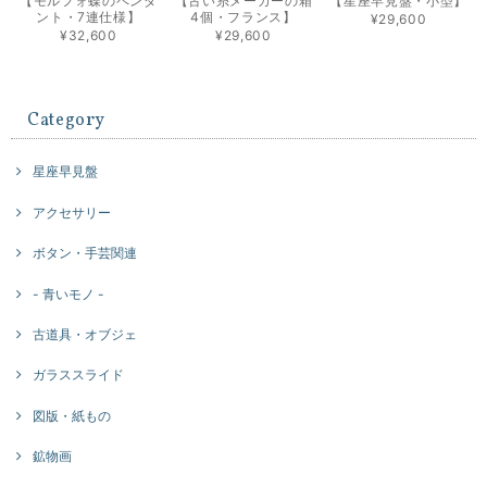
【モルフォ蝶のペンダ
【古い糸メーカーの箱
【星座早見盤・小型】
ント・7連仕様】
4個・フランス】
¥29,600
¥32,600
¥29,600
Category
星座早見盤
アクセサリー
ボタン・手芸関連
- 青いモノ -
古道具・オブジェ
ガラススライド
図版・紙もの
鉱物画