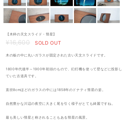
【木枠の天文スライド・彗星】
¥16,600
SOLD OUT
木の板の中に丸いガラスが固定された古い天文スライドです。
1800年代後半～1900年初頭のもので、幻灯機を使って壁などに投影し
ていた古道具です。
直径8cmほどのガラスの中には1858年のドナティ彗星の姿。
自然豊かな川辺の夜空に大きく尾を引く様子がとても綺麗ですね。
最も美しい彗星と称されることもある彗星の風景。