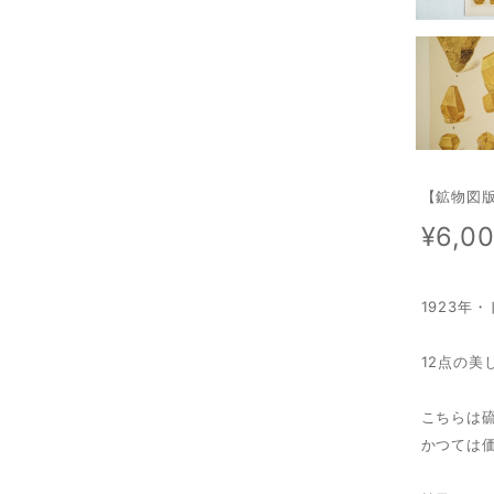
【鉱物図
¥6,0
1923年
12点の美
こちらは
かつては