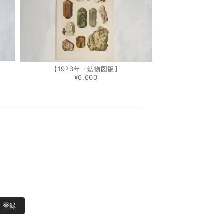
【1923年・鉱物図版】
¥6,600
登録