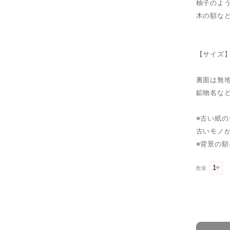
柚子のよ
木の額な
【サイズ】
裏面は無
鉱物名な
※古い紙
古いモノ
※背景の
数量