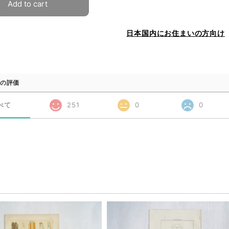
Add to cart
日本国内にお住まいの方向け
の評価
べて
251
0
0
品