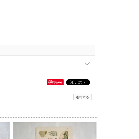
Save
通報する