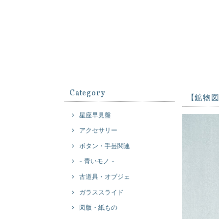
Category
【鉱物
星座早見盤
アクセサリー
ボタン・手芸関連
- 青いモノ -
古道具・オブジェ
ガラススライド
図版・紙もの