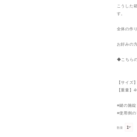
こうした
す。
全体の作
お好みの
◆こちら
【サイズ】横
【重量】4
※鍵の施
※使用例
数量