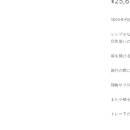
¥25,
1800年
シンプル
日常使い
箱を開け
旅行の際
指輪やブ
また小物
トレー下