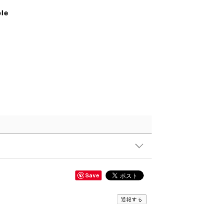
ble
Save
通報する