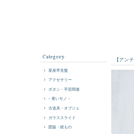
Category
【アンテ
星座早見盤
アクセサリー
ボタン・手芸関連
- 青いモノ -
古道具・オブジェ
ガラススライド
図版・紙もの