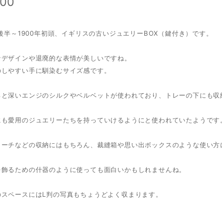
600
代後半～1900年初頭、イギリスの古いジュエリーBOX（鍵付き）です。
なデザインや退廃的な表情が美しいですね。
のしやすい手に馴染むサイズ感です。
ると深いエンジのシルクやベルベットが使われており、トレーの下にも収
にも愛用のジュエリーたちを持っていけるようにと使われていたようです
ローチなどの収納にはもちろん、裁縫箱や思い出ボックスのような使い方
を飾るための什器のように使っても面白いかもしれませんね。
のスペースにはL判の写真もちょうどよく収まります。