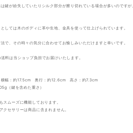
箱は鍵が紛失していたりシルク部分が擦り切れている場合が多いのですが
りとしては木のボディに革や生地、金具を使って仕上げられています。
方法で、その時々の気分に合わせてお愉しみいただけますと幸いです。
の送料は当ショップ負担でお届けいたします。
幅：約17.5cm 奥行：約12.6cm 高さ：約7.3cm
05g（鍵を含めた重さ）
錠もスムーズに機能しております。
のアクセサリーは商品に含まれません。