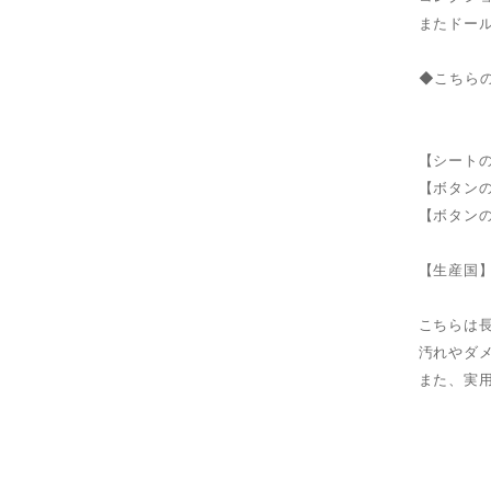
またドー
◆こちら
【シートの
【ボタンの
【ボタンの
【生産国
こちらは
汚れやダ
また、実