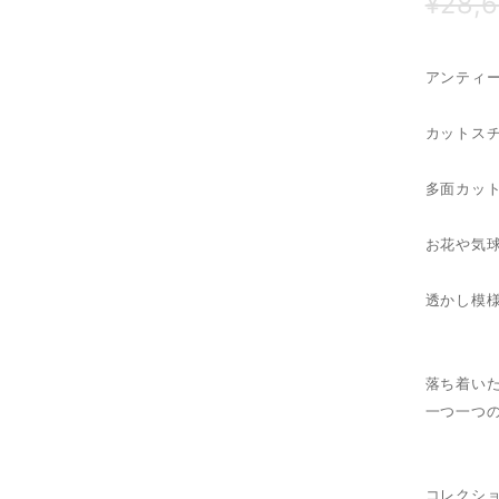
¥28,
アンティ
カットス
多面カッ
お花や気球
透かし模
落ち着い
一つ一つ
コレクシ