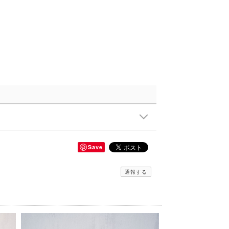
Save
通報する