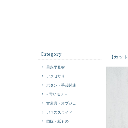
Category
【カッ
星座早見盤
アクセサリー
ボタン・手芸関連
- 青いモノ -
古道具・オブジェ
ガラススライド
図版・紙もの