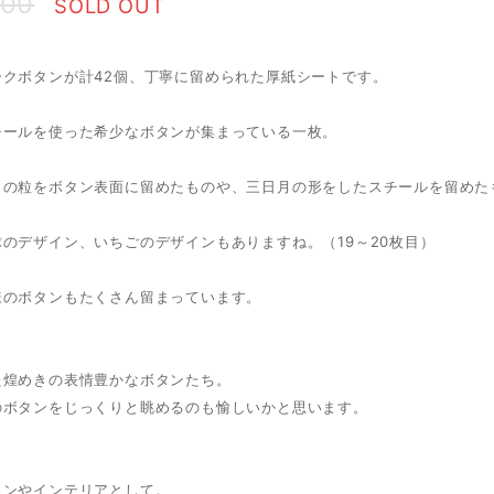
600
SOLD OUT
ークボタンが計42個、丁寧に留められた厚紙シートです。
チールを使った希少なボタンが集まっている一枚。
トの粒をボタン表面に留めたものや、三日月の形をしたスチールを留めた
のデザイン、いちごのデザインもありますね。（19～20枚目）
様のボタンもたくさん留まっています。
た煌めきの表情豊かなボタンたち。
のボタンをじっくりと眺めるのも愉しいかと思います。
ョンやインテリアとして。