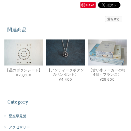
Save
通報する
関連商品
【星のボタンシート】
【アンティークボタン
【古い糸メーカーの箱
のペンダント】
4個・フランス】
¥23,600
¥4,400
¥29,600
Category
星座早見盤
アクセサリー