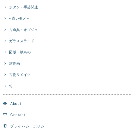
ボタン・手芸関連
- 青いモノ -
古道具・オブジェ
ガラススライド
図版・紙もの
鉱物画
古物リメイク
箱
About
Contact
プライバシーポリシー