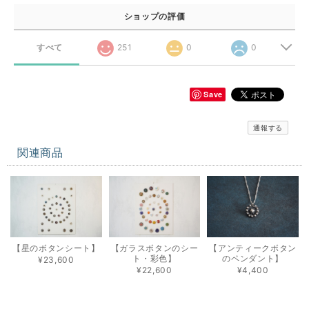
ショップの評価
すべて
251
0
0
Save
通報する
関連商品
【星のボタンシート】
【ガラスボタンのシー
【アンティークボタン
ト・彩色】
のペンダント】
¥23,600
¥22,600
¥4,400