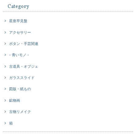
Category
星座早見盤
アクセサリー
ボタン・手芸関連
- 青いモノ -
古道具・オブジェ
ガラススライド
図版・紙もの
鉱物画
古物リメイク
箱