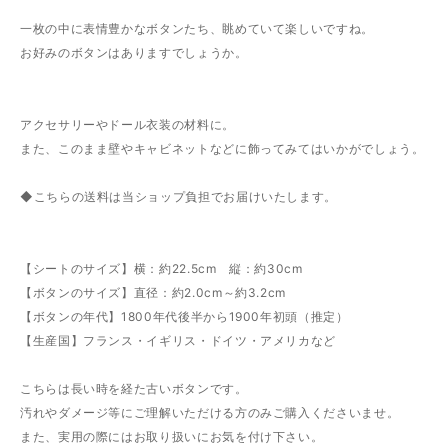
一枚の中に表情豊かなボタンたち、眺めていて楽しいですね。
お好みのボタンはありますでしょうか。
アクセサリーやドール衣装の材料に。
また、このまま壁やキャビネットなどに飾ってみてはいかがでしょう。
◆こちらの送料は当ショップ負担でお届けいたします。
【シートのサイズ】横：約22.5cm 縦：約30cm
【ボタンのサイズ】直径：約2.0cm～約3.2cm
【ボタンの年代】1800年代後半から1900年初頭（推定）
【生産国】フランス・イギリス・ドイツ・アメリカなど
こちらは長い時を経た古いボタンです。
汚れやダメージ等にご理解いただける方のみご購入くださいませ。
また、実用の際にはお取り扱いにお気を付け下さい。