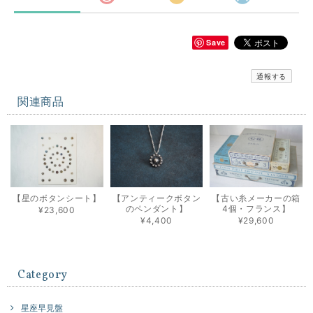
Save
通報する
関連商品
【星のボタンシート】
【アンティークボタン
【古い糸メーカーの箱
のペンダント】
4個・フランス】
¥23,600
¥4,400
¥29,600
Category
星座早見盤