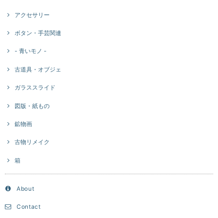
アクセサリー
ボタン・手芸関連
- 青いモノ -
古道具・オブジェ
ガラススライド
図版・紙もの
鉱物画
古物リメイク
箱
About
Contact