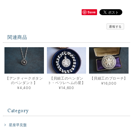
Save
通報する
関連商品
【アンティークボタン
【貝細工のペンダン
【貝細工のブローチ】
のペンダント】
ト・ベツレヘムの星】
¥16,000
¥4,400
¥14,600
Category
星座早見盤