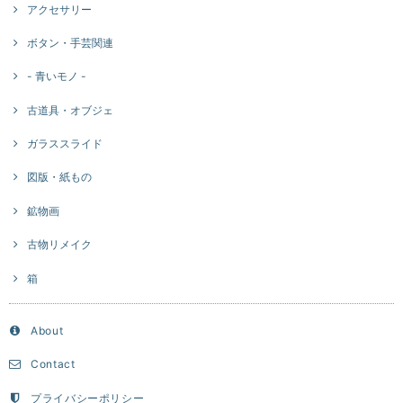
アクセサリー
ボタン・手芸関連
- 青いモノ -
古道具・オブジェ
ガラススライド
図版・紙もの
鉱物画
古物リメイク
箱
About
Contact
プライバシーポリシー