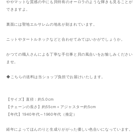
ややマットな質感の中にも貝特有のオーロラのような輝きも見ることが
できますよ。
裏面には聖地エルサレムの地名が刻まれています。
ニットやタートルネックなどと合わせてみてはいかがでしょうか。
かつての職人さんによる丁寧な手仕事と貝の風合いをお愉しみください
ませ。
◆こちらの送料は当ショップ負担でお届けいたします。
【サイズ】直径：約5.0cm
【チェーンの長さ】約55cm＋アジャスター約5cm
【年代】1940年代～1960年代（推定）
経年によってほんのりと生成りががった優しい色合いになっています。