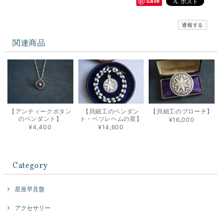
Save
通報する
関連商品
【アンティークボタン
【貝細工のペンダン
【貝細工のブローチ】
のペンダント】
ト・ベツレヘムの星】
¥16,000
¥4,400
¥14,600
Category
星座早見盤
アクセサリー