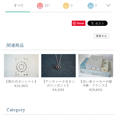
すべて
251
0
0
Save
通報する
関連商品
【星のボタンシート】
【アンティークボタン
【古い糸メーカーの箱
のペンダント】
4個・フランス】
¥23,600
¥4,400
¥29,600
Category