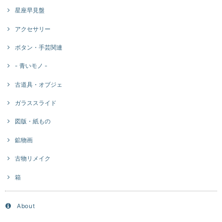
星座早見盤
アクセサリー
ボタン・手芸関連
- 青いモノ -
古道具・オブジェ
ガラススライド
図版・紙もの
鉱物画
古物リメイク
箱
About