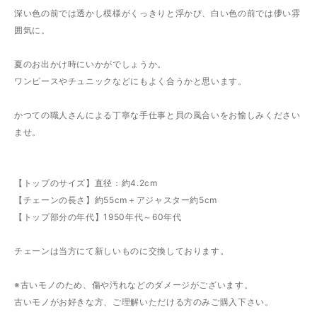
深い色の前では透かし模様がくっきりと浮かび、白い色の前では儚い雰
囲気に。
夏のお出かけ時にいかがでしょうか。
ワンピースやチュニックなどにもよく合うかと思います。
かつての職人さんによる丁寧な手仕事と貝の風合いをお愉しみください
ませ。
【トップのサイズ】直径：約4.2cm
【チェーンの長さ】約55cm＋アジャスター約5cm
【トップ部分の年代】1950年代～60年代
チェーンは当方にて新しいものに交換しております。
※古いモノのため、傷や汚れなどのダメージがございます。
古いモノがお好きな方、ご理解いただける方のみご購入下さい。