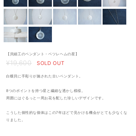
【貝細工のペンダント・ベツレヘムの星】
¥19,600
SOLD OUT
白蝶貝に手彫りが施された古いペンダント。
8つのポイントを持つ星と繊細な透かし模様。
周囲にはぐるっと一周お花を配した珍しいデザインです。
こうした個性的な個体はこの7年ほどで見かける機会がとても少なくな
りました。