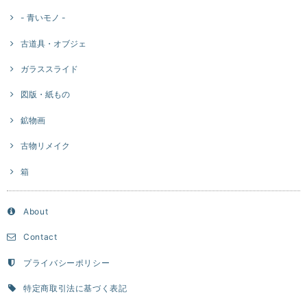
- 青いモノ -
古道具・オブジェ
ガラススライド
図版・紙もの
鉱物画
古物リメイク
箱
About
Contact
プライバシーポリシー
特定商取引法に基づく表記