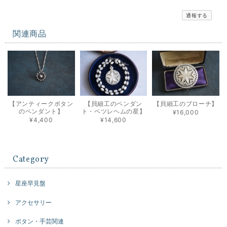
通報する
関連商品
【アンティークボタン
【貝細工のペンダン
【貝細工のブローチ】
のペンダント】
ト・ベツレヘムの星】
¥16,000
¥4,400
¥14,600
Category
星座早見盤
アクセサリー
ボタン・手芸関連