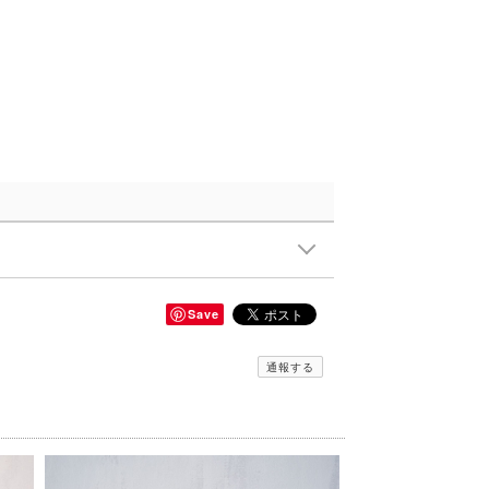
Save
通報する