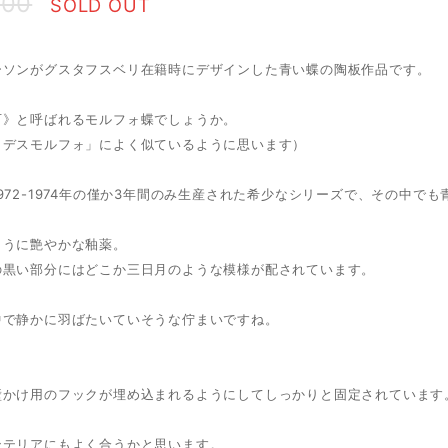
600
SOLD OUT
ーソンがグスタフスベリ在籍時にデザインした青い蝶の陶板作品です。
石》と呼ばれるモルフォ蝶でしょうか。
イデスモルフォ」によく似ているように思います）
972-1974年の僅か3年間のみ生産された希少なシリーズで、その中で
ように艶やかな釉薬。
の黒い部分にはどこか三日月のような模様が配されています。
中で静かに羽ばたいていそうな佇まいですね。
壁かけ用のフックが埋め込まれるようにしてしっかりと固定されています
ンテリアにもよく合うかと思います。