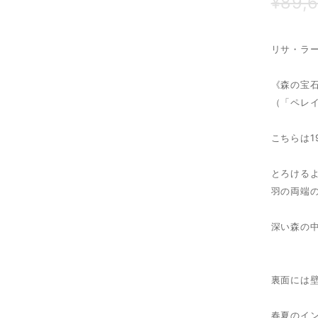
¥89,
リサ・ラ
《森の宝
（「ペレ
こちらは1
とろける
羽の両端
深い森の
裏面には
春夏のイ