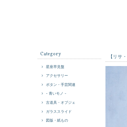
Category
【リサ・
星座早見盤
アクセサリー
ボタン・手芸関連
- 青いモノ -
古道具・オブジェ
ガラススライド
図版・紙もの