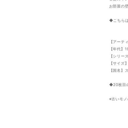
お部屋の
◆こちら
【アーテ
【年代】19
【シリーズ】
【サイズ】
【国名】
◆20枚
※古いモ