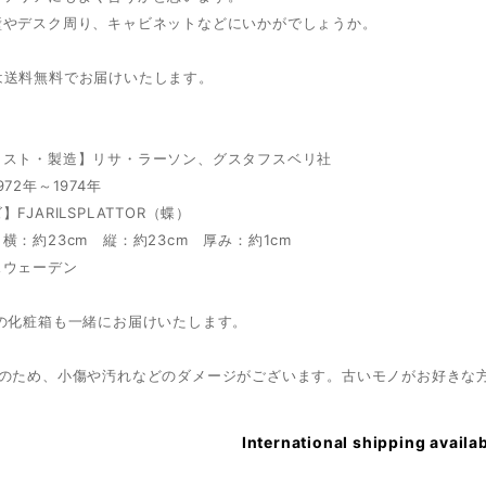
壁やデスク周り、キャビネットなどにいかがでしょうか。
は送料無料でお届けいたします。
ィスト・製造】リサ・ラーソン、グスタフスベリ社
72年～1974年
FJARILSPLATTOR（蝶）
横：約23cm 縦：約23cm 厚み：約1cm
スウェーデン
目の化粧箱も一緒にお届けいたします。
ノのため、小傷や汚れなどのダメージがございます。古いモノがお好きな
International shipping availa