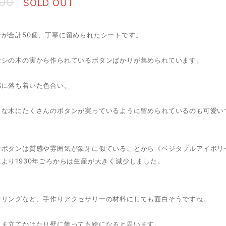
600
SOLD OUT
ンが合計50個、丁寧に留められたシートです。
ヤシの木の実から作られているボタンばかりが集められています。
感に落ち着いた色合い。
きな木にたくさんのボタンが実っているように留められているのも可愛い
なボタンは質感や雰囲気が象牙に似ていることから《ベジタブルアイボリ
より1930年ごろからは生産が大きく減少しました。
ヤリングなど、手作りアクセサリーの材料にしても面白そうですね。
まま立てかけたり壁に飾っても絵になると思います。