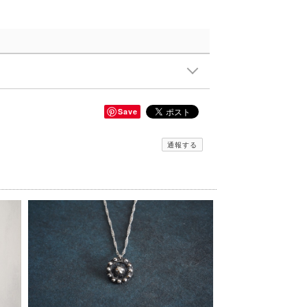
Save
通報する