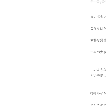
¥18,
古いボタ
こちらは
素朴な質
一本の大
このよう
どの登場に
指輪やイ
またこの