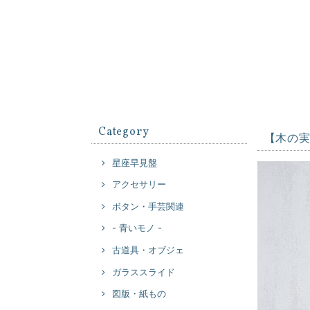
Category
【木の
星座早見盤
アクセサリー
ボタン・手芸関連
- 青いモノ -
古道具・オブジェ
ガラススライド
図版・紙もの