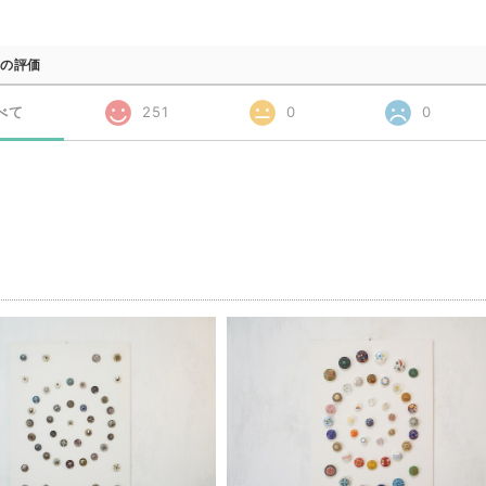
の評価
べて
251
0
0
品