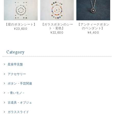
【星のボタンシート】
【ガラスボタンのシー
【アンティークボタン
ト・彩色】
のペンダント】
¥23,600
¥22,600
¥4,400
Category
星座早見盤
アクセサリー
ボタン・手芸関連
- 青いモノ -
古道具・オブジェ
ガラススライド