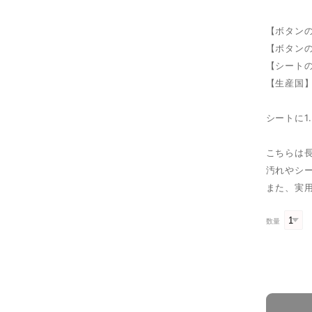
【ボタンの
【ボタンの
【シートの
【生産国
シートに1
こちらは
汚れやシ
また、実
数量