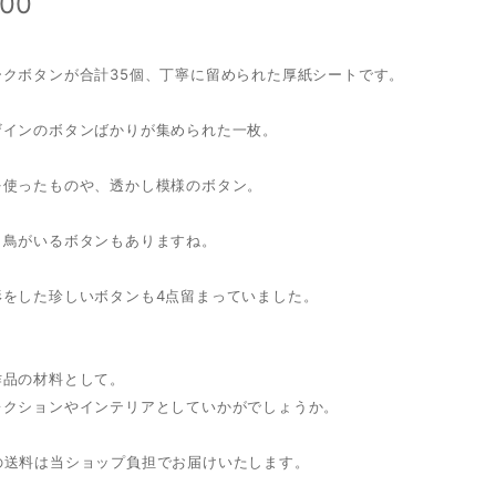
600
ークボタンが合計35個、丁寧に留められた厚紙シートです。
ザインのボタンばかりが集められた一枚。
を使ったものや、透かし模様のボタン。
く鳥がいるボタンもありますね。
形をした珍しいボタンも4点留まっていました。
作品の材料として。
レクションやインテリアとしていかがでしょうか。
の送料は当ショップ負担でお届けいたします。