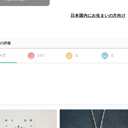
日本国内にお住まいの方向け
の評価
べて
251
0
0
品