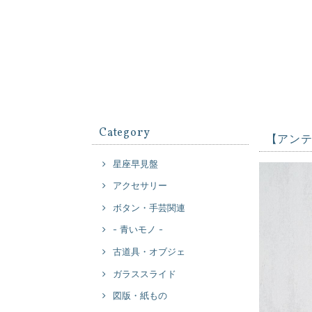
Category
【アン
星座早見盤
アクセサリー
ボタン・手芸関連
- 青いモノ -
古道具・オブジェ
ガラススライド
図版・紙もの