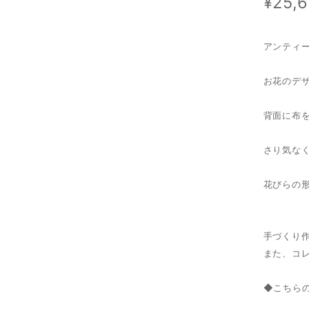
¥25,
アンティ
お花のデ
背面に布
さり気な
花びらの
手づくり
また、コ
◆こちら