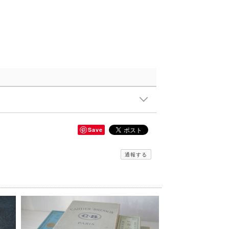
Save
通報する