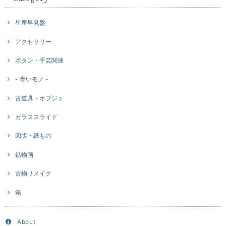
星座早見盤
アクセサリー
ボタン・手芸関連
- 青いモノ -
古道具・オブジェ
ガラススライド
図版・紙もの
鉱物画
古物リメイク
箱
About