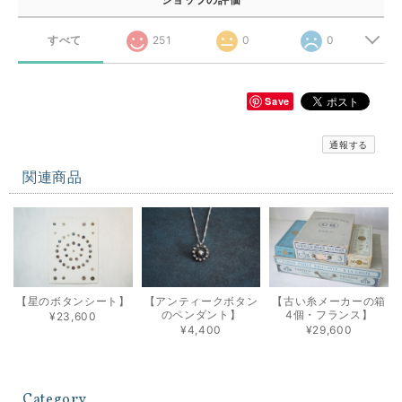
すべて
251
0
0
Save
通報する
関連商品
【星のボタンシート】
【アンティークボタン
【古い糸メーカーの箱
のペンダント】
4個・フランス】
¥23,600
¥4,400
¥29,600
Category