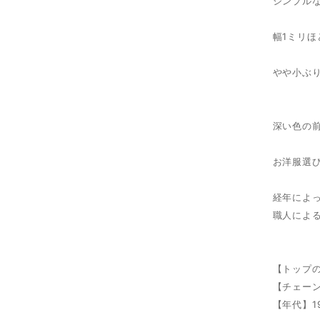
シンプル
幅1ミリ
やや小ぶ
深い色の
お洋服選
経年によ
職人によ
【トップの
【チェーン
【年代】1