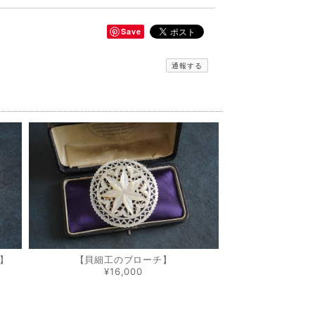
Save
通報する
】
【貝細工のブローチ】
¥16,000