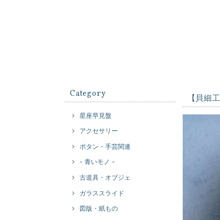
Category
【貝細
星座早見盤
アクセサリー
ボタン・手芸関連
- 青いモノ -
古道具・オブジェ
ガラススライド
図版・紙もの