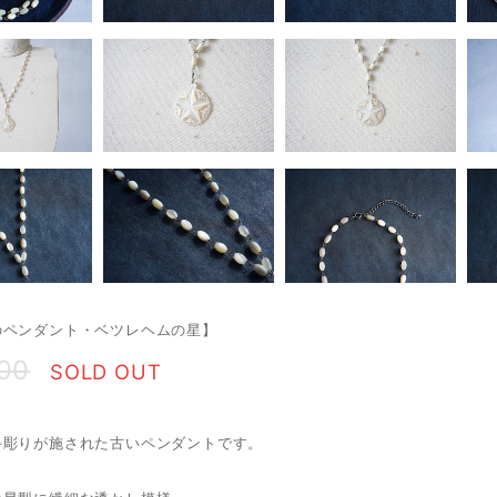
のペンダント・ベツレヘムの星】
600
SOLD OUT
手彫りが施された古いペンダントです。