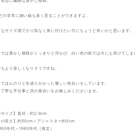
な星型に繊細な透かし模様。
ほどの非常に細い線も多く見ることができますよ。
りなサイズ感でさり気なく身に付けたい方にちょうど良いかと思います。
前では透かし模様がくっきりと浮かび、白い色の前では今にも溶けてしま
びもより楽しくなりそうですね。
ってほんのりと生成りがかった優しい色合いをしています。
る丁寧な手仕事と貝の風合いをお愉しみくださいませ。
サイズ】直径：約2.9cm
の長さ】約50cm＋アジャスター約5cm
950年代～1960年代（推定）