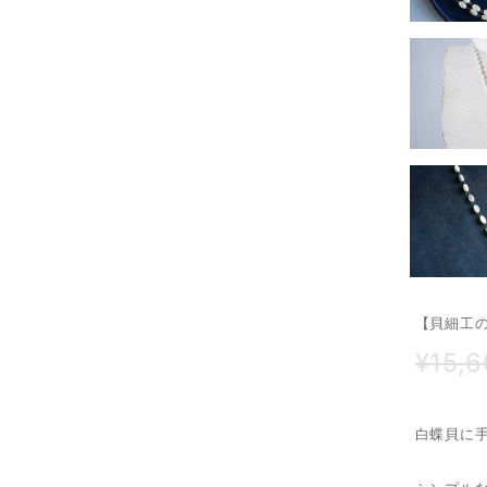
【貝細工
¥15,
白蝶貝に