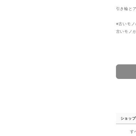
引き輪と
※古いモ
古いモノ
ショップ
す