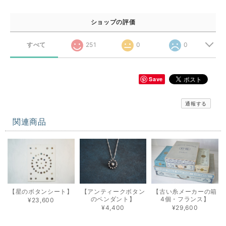
ショップの評価
すべて
251
0
0
Save
通報する
関連商品
【星のボタンシート】
【アンティークボタン
【古い糸メーカーの箱
のペンダント】
4個・フランス】
¥23,600
¥4,400
¥29,600