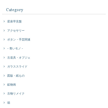
Category
星座早見盤
アクセサリー
ボタン・手芸関連
- 青いモノ -
古道具・オブジェ
ガラススライド
図版・紙もの
鉱物画
古物リメイク
箱