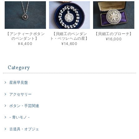
【アンティークボタン
【貝細工のペンダン
【貝細工のブローチ】
のペンダント】
ト・ベツレヘムの星】
¥16,000
¥4,400
¥14,600
Category
星座早見盤
アクセサリー
ボタン・手芸関連
- 青いモノ -
古道具・オブジェ