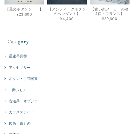
【星のボタンシート】
【アンティークボタン
【古い糸メーカーの箱
のペンダント】
4個・フランス】
¥23,600
¥4,400
¥29,600
Category
星座早見盤
アクセサリー
ボタン・手芸関連
- 青いモノ -
古道具・オブジェ
ガラススライド
図版・紙もの