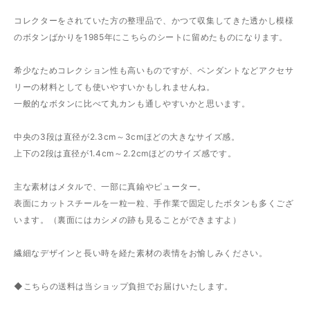
コレクターをされていた方の整理品で、かつて収集してきた透かし模様
のボタンばかりを1985年にこちらのシートに留めたものになります。
希少なためコレクション性も高いものですが、ペンダントなどアクセサ
リーの材料としても使いやすいかもしれませんね。
一般的なボタンに比べて丸カンも通しやすいかと思います。
中央の3段は直径が2.3cm～3cmほどの大きなサイズ感。
上下の2段は直径が1.4cm～2.2cmほどのサイズ感です。
主な素材はメタルで、一部に真鍮やピューター。
表面にカットスチールを一粒一粒、手作業で固定したボタンも多くござ
います。（裏面にはカシメの跡も見ることができますよ）
繊細なデザインと長い時を経た素材の表情をお愉しみください。
◆こちらの送料は当ショップ負担でお届けいたします。