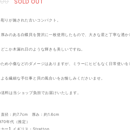
600
SOLD OUT
手彫りが施された古いコンパクト。
と厚みのある白蝶貝を贅沢に一枚使用したもので、大きな星と丁寧な透か
、どこか木漏れ日のような輝きも美しいですね。
のため小傷などのダメージはありますが、ミラーにヒビもなく日常使いを
による繊細な手仕事と貝の風合いをお愉しみくださいませ。
の送料は当ショップ負担でお届けいたします。
直径：約7.7cm 厚み：約1.6cm
970年代（推定）
カー】イギリス・Stratton