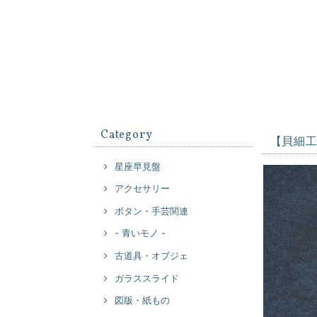
Category
【貝細
星座早見盤
アクセサリー
ボタン・手芸関連
- 青いモノ -
古道具・オブジェ
ガラススライド
図版・紙もの