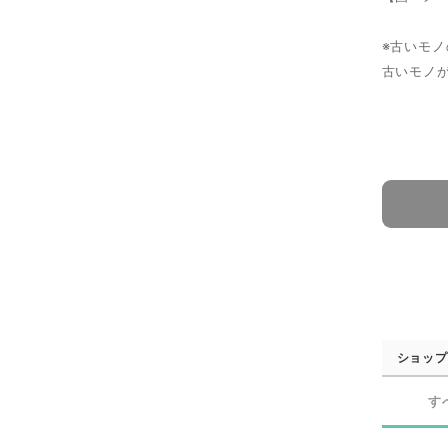
※古いモ
古いモノ
ショップ
す