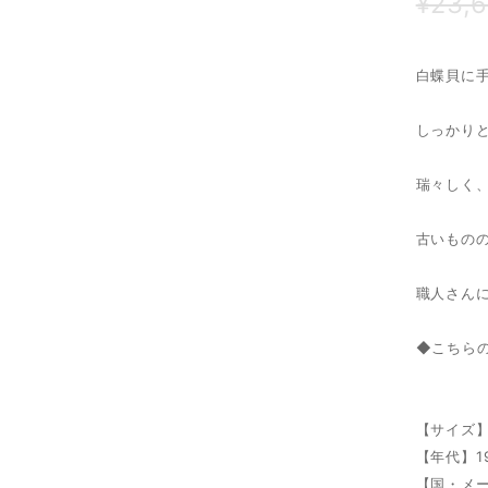
¥23,
白蝶貝に
しっかり
瑞々しく
古いもの
職人さん
◆こちら
【サイズ】
【年代】1
【国・メー