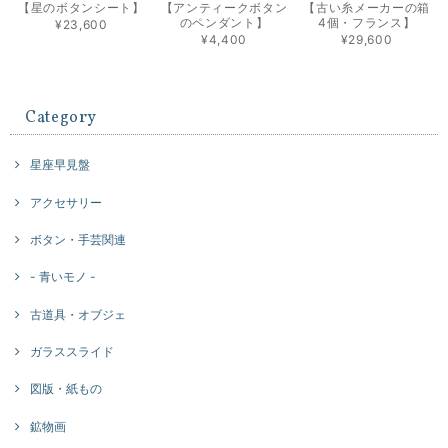
【星のボタンシート】
【アンティークボタン
【古い糸メーカーの箱
のペンダント】
4個・フランス】
¥23,600
¥4,400
¥29,600
Category
星座早見盤
アクセサリー
ボタン・手芸関連
- 青いモノ -
古道具・オブジェ
ガラススライド
図版・紙もの
鉱物画