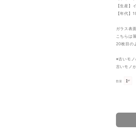
【生産】
【年代】1
ガラス表
こちらは
20枚目
※古いモ
古いモノ
数量