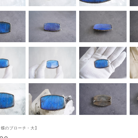
ォ蝶のブローチ・大】