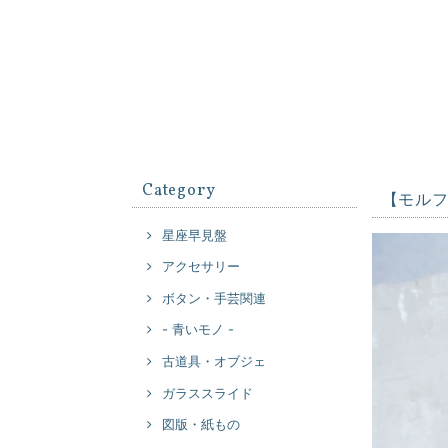
Category
【モル
星座早見盤
アクセサリー
ボタン・手芸関連
- 青いモノ -
古道具・オブジェ
ガラススライド
図版・紙もの