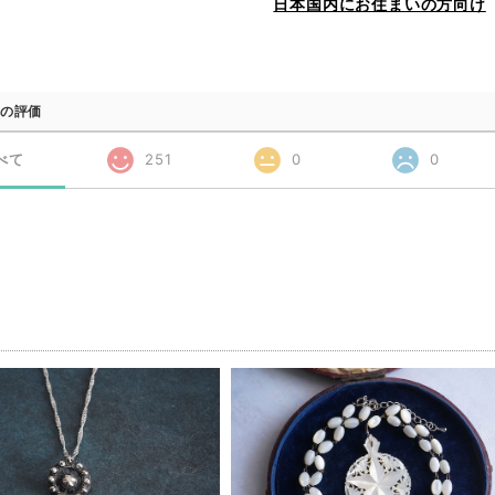
日本国内にお住まいの方向け
の評価
べて
251
0
0
品