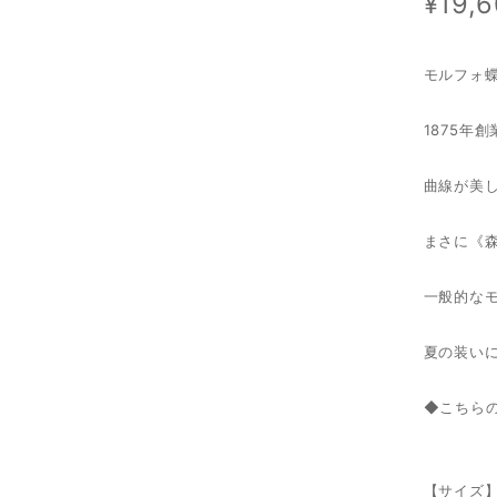
¥19,
モルフォ
1875年創
曲線が美
まさに《
一般的な
夏の装い
◆こちら
【サイズ】