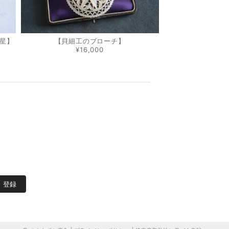
星】
【貝細工のブローチ】
¥16,000
登録