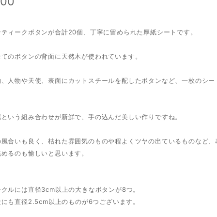
600
ンティークボタンが合計20個、丁寧に留められた厚紙シートです。
全てのボタンの背面に天然木が使われています。
物、人物や天使、表面にカットスチールを配したボタンなど、一枚のシー
属という組み合わせが新鮮で、手の込んだ美しい作りですね。
の風合いも良く、枯れた雰囲気のものや程よくツヤの出ているものなど、
眺めるのも愉しいと思います。
クルには直径3cm以上の大きなボタンが8つ。
にも直径2.5cm以上のものが6つございます。