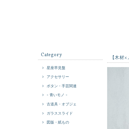
Category
【木材×
星座早見盤
アクセサリー
ボタン・手芸関連
- 青いモノ -
古道具・オブジェ
ガラススライド
図版・紙もの