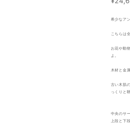
¥24,
希少なア
こちらは
お花や動
よ。
木材と金
古い木肌
っくりと
中央のサー
上段と下段