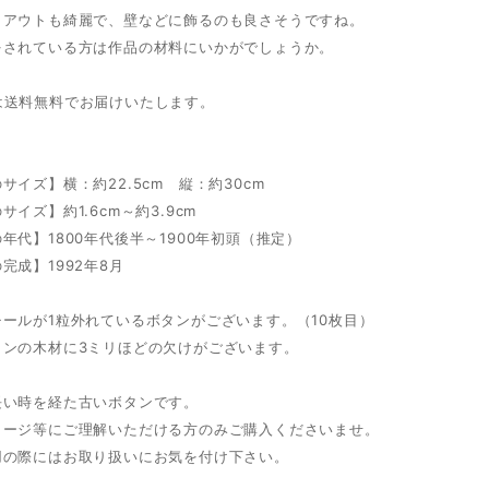
イアウトも綺麗で、壁などに飾るのも良さそうですね。
をされている方は作品の材料にいかがでしょうか。
は送料無料でお届けいたします。
サイズ】横：約22.5cm 縦：約30cm
サイズ】約1.6cm～約3.9cm
年代】1800年代後半～1900年初頭（推定）
完成】1992年8月
ールが1粒外れているボタンがございます。（10枚目）
タンの木材に3ミリほどの欠けがございます。
長い時を経た古いボタンです。
メージ等にご理解いただける方のみご購入くださいませ。
用の際にはお取り扱いにお気を付け下さい。