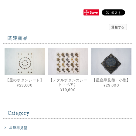
Save
通報する
関連商品
【星のボタンシート】
【メタルボタンのシー
【星座早見盤・小型】
ト・ペア】
¥23,600
¥29,600
¥19,600
Category
星座早見盤