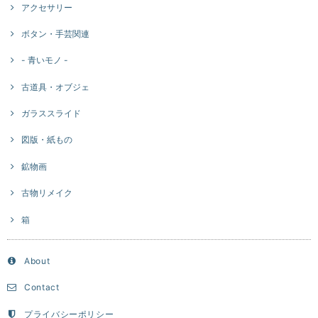
アクセサリー
ボタン・手芸関連
- 青いモノ -
古道具・オブジェ
ガラススライド
図版・紙もの
鉱物画
古物リメイク
箱
About
Contact
プライバシーポリシー