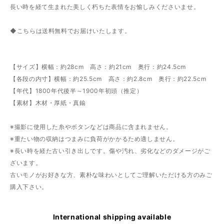
長い時を経て生まれた美しく朽ちた表情をお愉しみくださいませ。
◆こちらは送料無料でお届けいたします。
【サイズ】横幅：約28cm 高さ：約21cm 奥行：約24.5cm
【各段の内寸】横幅：約25.5cm 高さ：約2.8cm 奥行：約22.5cm
【年代】1800年代後半～1900年初頭（推定）
【素材】木材・厚紙・真鍮
※撮影に使用した糸やボタンなどは商品に含まれません。
※重たい物の収納はつまみに負荷がかかるため適しません。
※長い時を経た古い引き出しです。傷や汚れ、劣化などのダメージがご
ざいます。
古いモノがお好きな方、素朴な味わいとしてご理解いただける方のみご
購入下さい。
International shipping available