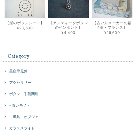
【星のボタンシート】
【アンティークボタン
【古い糸メーカーの箱
のペンダント】
4個・フランス】
¥23,600
¥4,400
¥29,600
Category
星座早見盤
アクセサリー
ボタン・手芸関連
- 青いモノ -
古道具・オブジェ
ガラススライド