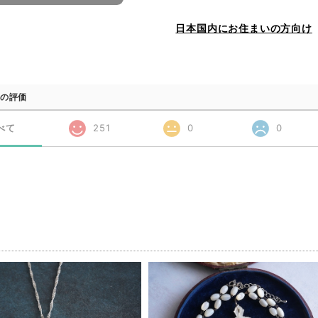
日本国内にお住まいの方向け
の評価
べて
251
0
0
品