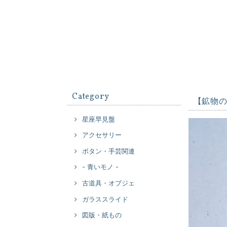
Category
【鉱物
星座早見盤
アクセサリー
ボタン・手芸関連
- 青いモノ -
古道具・オブジェ
ガラススライド
図版・紙もの