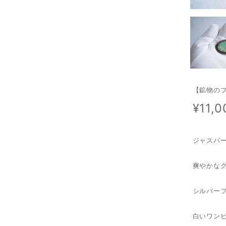
【鉱物の
¥11,0
ジャスパ
爽やかな
シルバー
白いワン