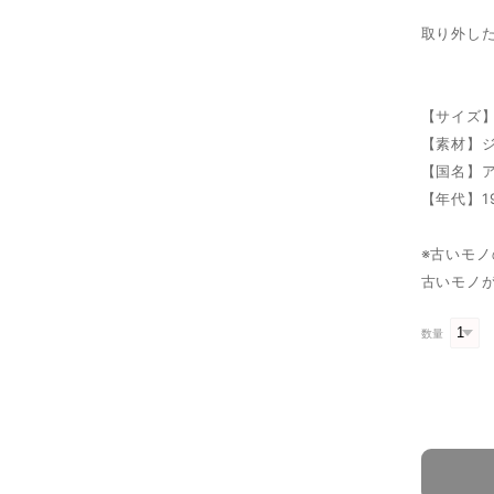
取り外し
【サイズ】
【素材】
【国名】
【年代】1
※古いモ
古いモノ
数量