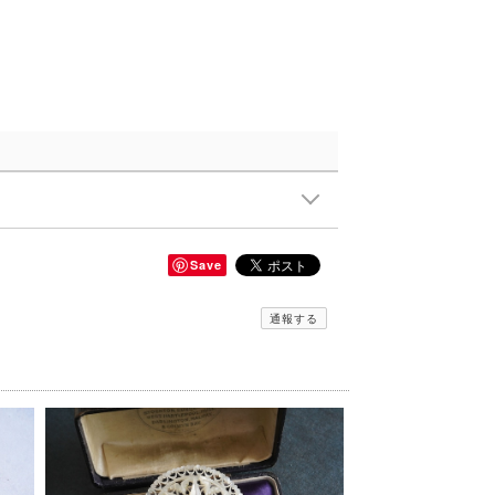
Save
通報する