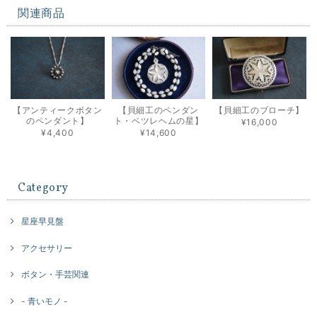
関連商品
【アンティークボタン
【貝細工のペンダン
【貝細工のブローチ】
のペンダント】
ト・ベツレヘムの星】
¥16,000
¥4,400
¥14,600
Category
星座早見盤
アクセサリー
ボタン・手芸関連
- 青いモノ -