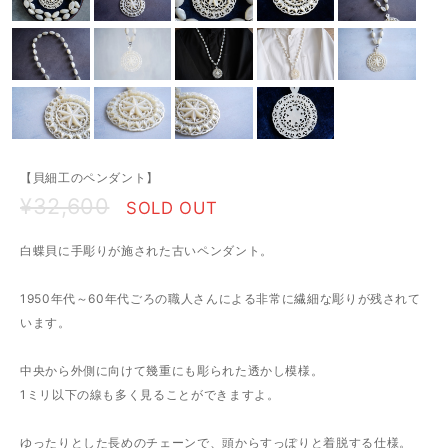
【貝細工のペンダント】
¥32,600
SOLD OUT
白蝶貝に手彫りが施された古いペンダント。
1950年代～60年代ごろの職人さんによる非常に繊細な彫りが残されて
います。
中央から外側に向けて幾重にも彫られた透かし模様。
1ミリ以下の線も多く見ることができますよ。
ゆったりとした長めのチェーンで、頭からすっぽりと着脱する仕様。