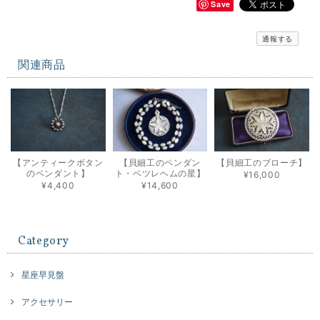
Save
通報する
関連商品
【アンティークボタン
【貝細工のペンダン
【貝細工のブローチ】
のペンダント】
ト・ベツレヘムの星】
¥16,000
¥4,400
¥14,600
Category
星座早見盤
アクセサリー