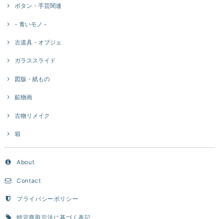
ボタン・手芸関連
- 青いモノ -
古道具・オブジェ
ガラススライド
図版・紙もの
鉱物画
古物リメイク
箱
About
Contact
プライバシーポリシー
特定商取引法に基づく表記