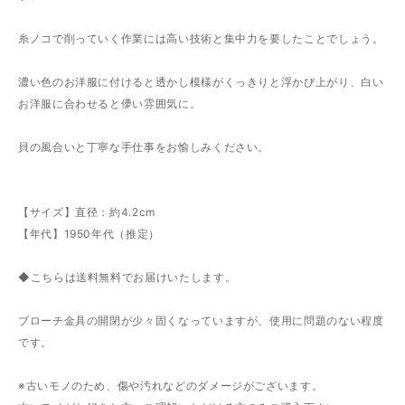
糸ノコで削っていく作業には高い技術と集中力を要したことでしょう。
濃い色のお洋服に付けると透かし模様がくっきりと浮かび上がり、白い
お洋服に合わせると儚い雰囲気に。
貝の風合いと丁寧な手仕事をお愉しみください。
【サイズ】直径：約4.2cm
【年代】1950年代（推定）
◆こちらは送料無料でお届けいたします。
ブローチ金具の開閉が少々固くなっていますが、使用に問題のない程度
です。
※古いモノのため、傷や汚れなどのダメージがございます。