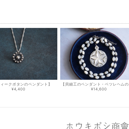
品
ティークボタンのペンダント】
【貝細工のペンダント・ベツレヘムの
¥4,400
¥14,600