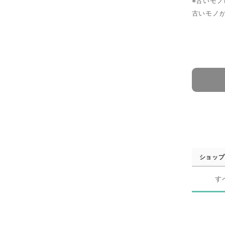
※古いモ
古いモノ
ショップ
す