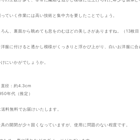
削っていく作業には高い技術と集中力を要したことでしょう。
ちろん、裏面から眺めても息をのむほどの美しさがありますね。（13枚目
お洋服に付けると透かし模様がくっきりと浮かび上がり、白いお洋服に合
かけにいかがでしょうか。
直径：約4.3cm
950年代（推定）
は送料無料でお届けいたします。
金具の開閉が少々固くなっていますが、使用に問題のない程度です。