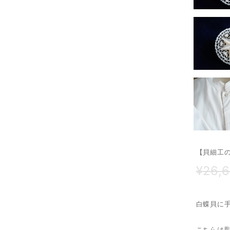
【貝細工
¥26,
白蝶貝に
こちらは