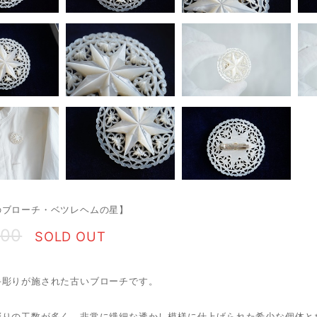
のブローチ・ベツレヘムの星】
600
SOLD OUT
手彫りが施された古いブローチです。
彫りの工数が多く、非常に繊細な透かし模様に仕上げられた希少な個体と