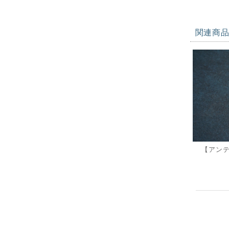
関連商
【アン