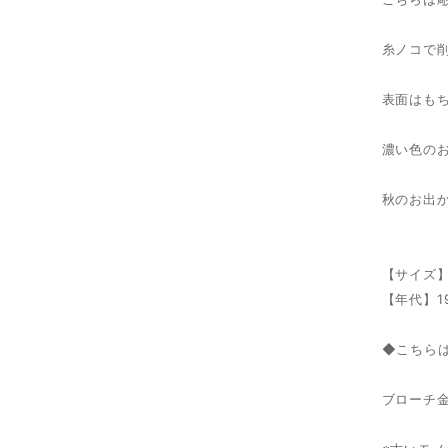
糸ノコで
表面はも
濃い色の
秋のお出
【サイズ】
【年代】1
◆こちら
ブローチ