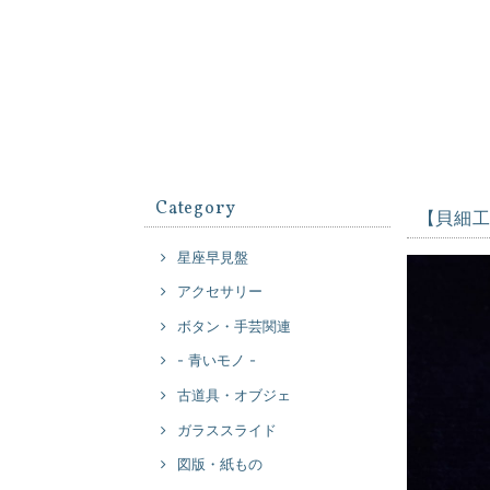
Category
【貝細
星座早見盤
アクセサリー
ボタン・手芸関連
- 青いモノ -
古道具・オブジェ
ガラススライド
図版・紙もの